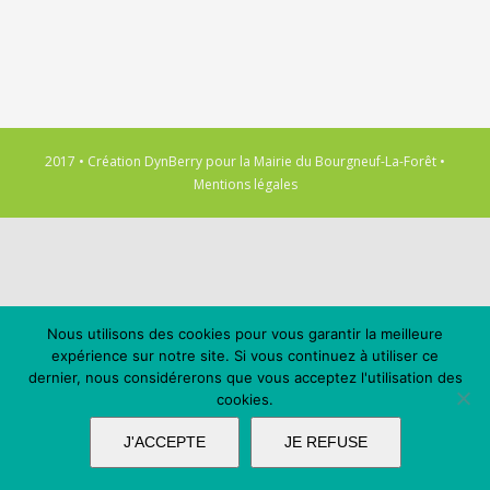
2017 • Création
DynBerry
pour la
Mairie du Bourgneuf-La-Forêt
•
Mentions légales
Nous utilisons des cookies pour vous garantir la meilleure
expérience sur notre site. Si vous continuez à utiliser ce
dernier, nous considérerons que vous acceptez l'utilisation des
cookies.
J'ACCEPTE
JE REFUSE