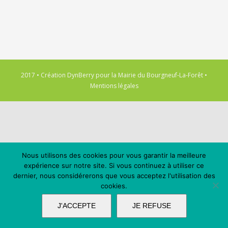
2017 • Création
DynBerry
pour la
Mairie du Bourgneuf-La-Forêt
•
Mentions légales
Nous utilisons des cookies pour vous garantir la meilleure
expérience sur notre site. Si vous continuez à utiliser ce
dernier, nous considérerons que vous acceptez l'utilisation des
cookies.
J'ACCEPTE
JE REFUSE