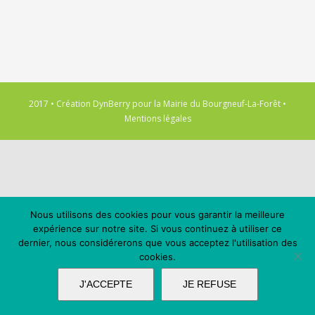
2017 • Création
DynBerry
pour la
Mairie du Bourgneuf-La-Forêt
•
Mentions légales
Nous utilisons des cookies pour vous garantir la meilleure
expérience sur notre site. Si vous continuez à utiliser ce
dernier, nous considérerons que vous acceptez l'utilisation des
cookies.
J'ACCEPTE
JE REFUSE