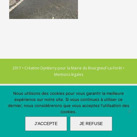
2017 • Création
DynBerry
pour la
Mairie du Bourgneuf-La-Forêt
•
Mentions légales
Nous utilisons des cookies pour vous garantir la meilleure
expérience sur notre site. Si vous continuez à utiliser ce
dernier, nous considérerons que vous acceptez l'utilisation des
cookies.
J'ACCEPTE
JE REFUSE