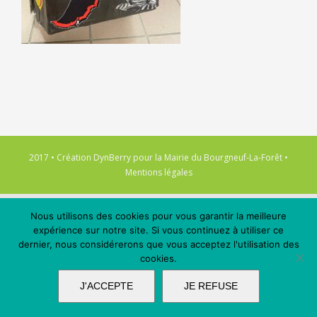
2017 • Création
DynBerry
pour la
Mairie du Bourgneuf-La-Forêt
•
Mentions légales
Nous utilisons des cookies pour vous garantir la meilleure
expérience sur notre site. Si vous continuez à utiliser ce
dernier, nous considérerons que vous acceptez l'utilisation des
cookies.
J'ACCEPTE
JE REFUSE