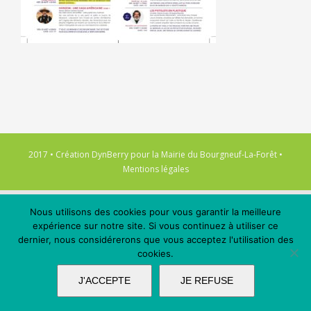
2017 • Création
DynBerry
pour la
Mairie du Bourgneuf-La-Forêt
•
Mentions légales
Nous utilisons des cookies pour vous garantir la meilleure
expérience sur notre site. Si vous continuez à utiliser ce
dernier, nous considérerons que vous acceptez l'utilisation des
cookies.
J'ACCEPTE
JE REFUSE