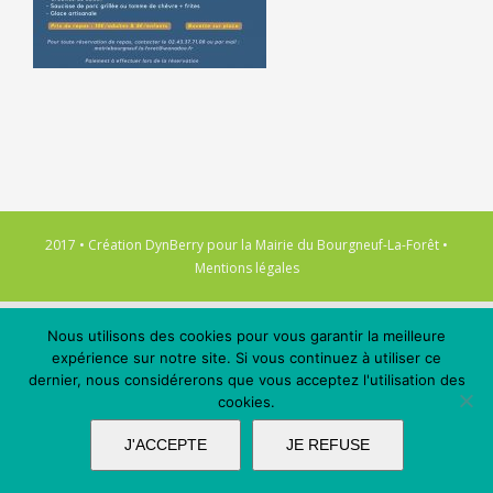
2017 • Création
DynBerry
pour la
Mairie du Bourgneuf-La-Forêt
•
Mentions légales
Nous utilisons des cookies pour vous garantir la meilleure
expérience sur notre site. Si vous continuez à utiliser ce
dernier, nous considérerons que vous acceptez l'utilisation des
cookies.
J'ACCEPTE
JE REFUSE