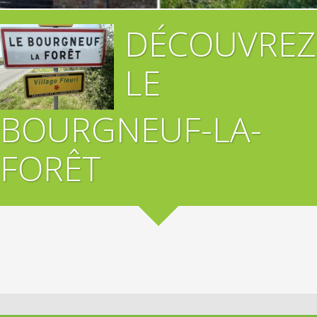
DÉCOUVREZ
LE
BOURGNEUF-LA-
FORÊT