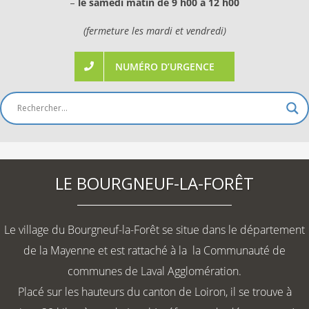
–
le samedi matin de 9 h00 à 12 h00
(fermeture les mardi et vendredi)
NUMÉRO D’URGENCE
LE BOURGNEUF-LA-FORÊT
Le village du Bourgneuf-la-Forêt se situe dans le département
de la Mayenne et est rattaché à la la Communauté de
communes de Laval Agglomération.
Placé sur les hauteurs du canton de Loiron, il se trouve à