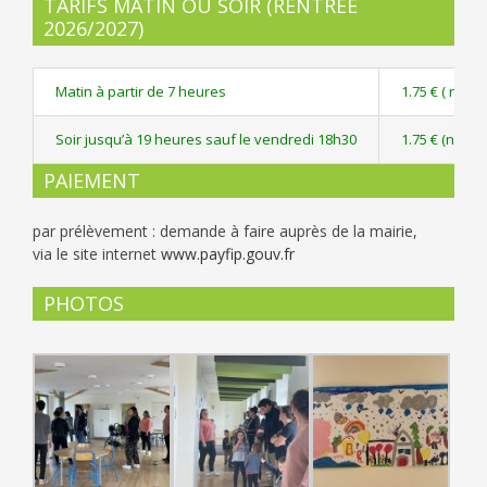
TARIFS MATIN OU SOIR (RENTRÉE
2026/2027)
Matin à partir de 7 heures
1.75 € ( non 
Soir jusqu’à 19 heures sauf le vendredi 18h30
1.75 € (non i
PAIEMENT
par prélèvement : demande à faire auprès de la mairie,
via le site internet
www.payfip.gouv.fr
PHOTOS