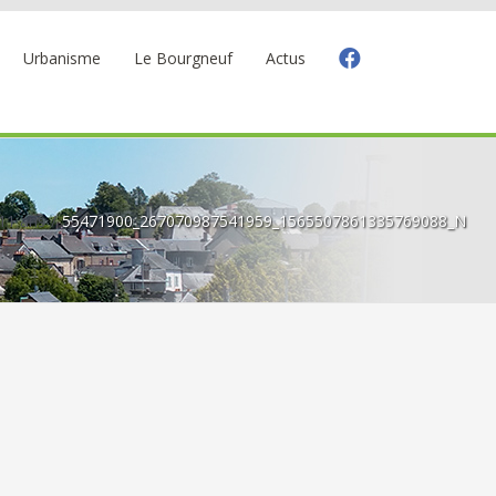
Urbanisme
Le Bourgneuf
Actus
-11 ans
55471900_267070987541959_1565507861335769088_N