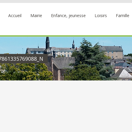
Accueil
Mairie
Enfance, jeunesse
Loisirs
Famille
7861335769088_N
Accueil
Mairie
Tarifs
Accueil Loisirs 3