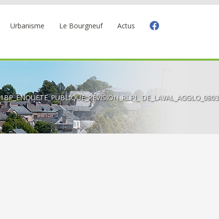
Urbanisme
Le Bourgneuf
Actus
1BP_ENQUETE_PUBLIQUE_RÉVISION_RLPI_ DE_LAVAL_AGGLO_0803