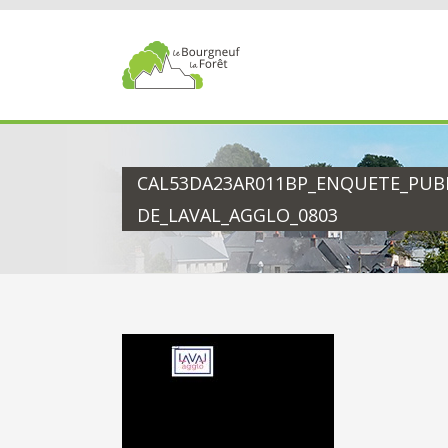
Passer
au
contenu
CAL53DA23AR011BP_ENQUETE_PUBL
DE_LAVAL_AGGLO_0803