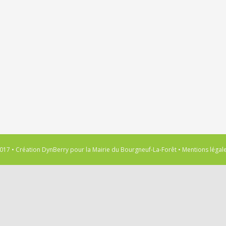
017 • Création
DynBerry
pour la
Mairie du Bourgneuf-La-Forêt
•
Mentions légal