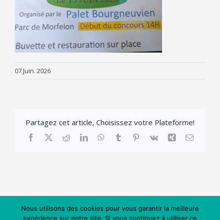
07 Juin. 2026
Partagez cet article, Choisissez votre Plateforme!
Facebook
X
Reddit
LinkedIn
WhatsApp
Tumblr
Pinterest
Vk
Xing
Email
Nous utilisons des cookies pour vous garantir la meilleure
expérience sur notre site. Si vous continuez à utiliser ce