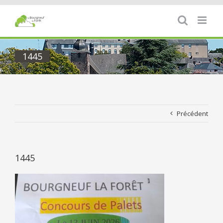
Passer
au
contenu
1445
Précédent
1445