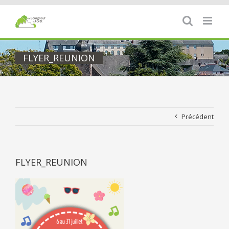
Passer
au
contenu
FLYER_REUNION
Précédent
FLYER_REUNION