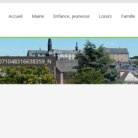
Accueil
Mairie
Enfance, jeunesse
Loisirs
Famille
071048316638359_N
Accueil
Enfance, jeunesse
Accueil loi