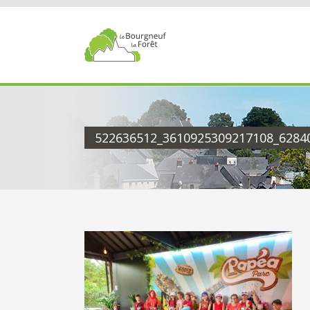
Passer
au
contenu
522636512_3610925309217108_6284