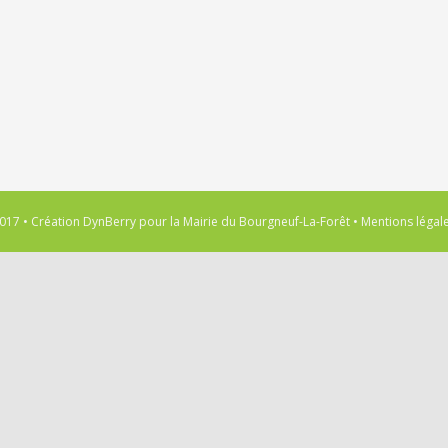
017 • Création
DynBerry
pour la
Mairie du Bourgneuf-La-Forêt
•
Mentions légal