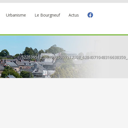
Urbanisme
Le Bourgneuf
Actus
sirs Juillet
522636512_3610925309217108_6284071048316638359