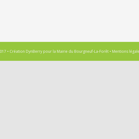
017 • Création
DynBerry
pour la
Mairie du Bourgneuf-La-Forêt
•
Mentions légal