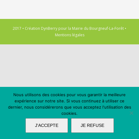
2017 • Création
DynBerry
pour la
Mairie du Bourgneuf-La-Forêt
•
Mentions légales
Nous utilisons des cookies pour vous garantir la meilleure
expérience sur notre site. Si vous continuez à utiliser ce
dernier, nous considérerons que vous acceptez l'utilisation des
cookies.
J'ACCEPTE
JE REFUSE