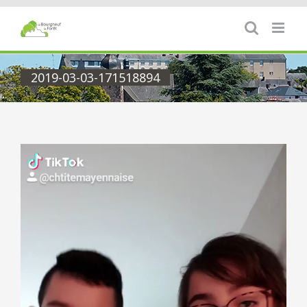
Passer
au
contenu
2019-03-03-171518894
Lecteur
vidéo