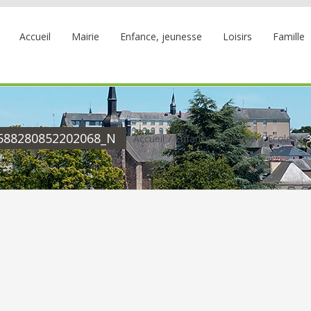
Accueil
Mairie
Enfance, jeunesse
Loisirs
Famille
588280852202068_N
Accueil
Enfance, jeunesse
Ecoles