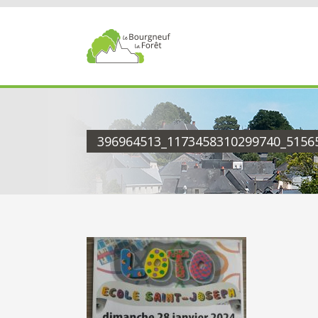
Passer
au
contenu
396964513_1173458310299740_5156