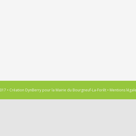
017 • Création
DynBerry
pour la
Mairie du Bourgneuf-La-Forêt
•
Mentions légal