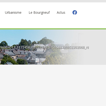
Urbanisme
Le Bourgneuf
Actus
396964513_1173458310299740_5156588280852202068_N