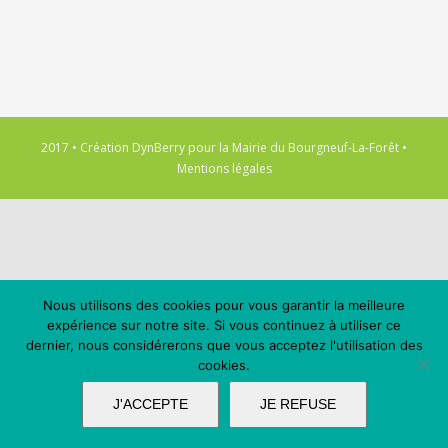
2017 • Création
DynBerry
pour la
Mairie du Bourgneuf-La-Forêt
•
Mentions légales
Nous utilisons des cookies pour vous garantir la meilleure
expérience sur notre site. Si vous continuez à utiliser ce
dernier, nous considérerons que vous acceptez l'utilisation des
cookies.
J'ACCEPTE
JE REFUSE