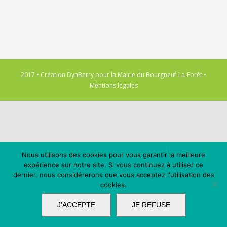
2017 • Création
DynBerry
pour la
Mairie du Bourgneuf-La-Forêt
•
Mentions légales
Nous utilisons des cookies pour vous garantir la meilleure
expérience sur notre site. Si vous continuez à utiliser ce
dernier, nous considérerons que vous acceptez l'utilisation des
cookies.
J'ACCEPTE
JE REFUSE