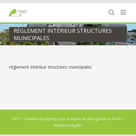
Passer
au
contenu
RÈGLEMENT INTÉRIEUR STRUCTURES
MUNICIPALES
règlement intérieur structures municipales
2017 • Création
DynBerry
pour la
Mairie du Bourgneuf-La-Forêt
•
Mentions légales