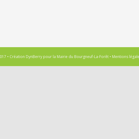
017 • Création
DynBerry
pour la
Mairie du Bourgneuf-La-Forêt
•
Mentions légal