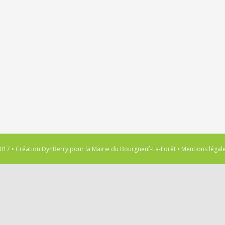
017 • Création
DynBerry
pour la
Mairie du Bourgneuf-La-Forêt
•
Mentions légal