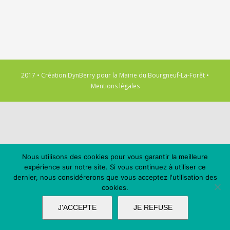
2017 • Création
DynBerry
pour la
Mairie du Bourgneuf-La-Forêt
•
Mentions légales
Nous utilisons des cookies pour vous garantir la meilleure
expérience sur notre site. Si vous continuez à utiliser ce
dernier, nous considérerons que vous acceptez l'utilisation des
cookies.
J'ACCEPTE
JE REFUSE