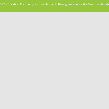
017 • Création
DynBerry
pour la
Mairie du Bourgneuf-La-Forêt
•
Mentions légal