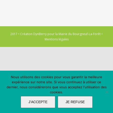
2017 • Création
DynBerry
pour la
Mairie du Bourgneuf-La-Forêt
•
Mentions légales
Nous utilisons des cookies pour vous garantir la meilleure
expérience sur notre site. Si vous continuez à utiliser ce
dernier, nous considérerons que vous acceptez l'utilisation des
cookies.
J'ACCEPTE
JE REFUSE