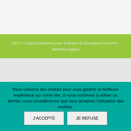
2017 • Création
DynBerry
pour la
Mairie du Bourgneuf-La-Forêt
•
Mentions légales
Nous utilisons des cookies pour vous garantir la meilleure
expérience sur notre site. Si vous continuez à utiliser ce
dernier, nous considérerons que vous acceptez l'utilisation des
cookies.
J'ACCEPTE
JE REFUSE