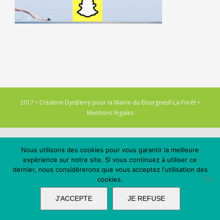
2017 • Création
DynBerry
pour la
Mairie du Bourgneuf-La-Forêt
•
Mentions légales
Nous utilisons des cookies pour vous garantir la meilleure
expérience sur notre site. Si vous continuez à utiliser ce
dernier, nous considérerons que vous acceptez l'utilisation des
cookies.
J'ACCEPTE
JE REFUSE