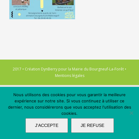
2017 • Création
DynBerry
pour la
Mairie du Bourgneuf-La-Forêt
•
Mentions légales
Nous utilisons des cookies pour vous garantir la meilleure
expérience sur notre site. Si vous continuez à utiliser ce
dernier, nous considérerons que vous acceptez l'utilisation des
cookies.
J'ACCEPTE
JE REFUSE