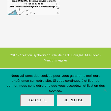
2017 • Création
DynBerry
pour la
Mairie du Bourgneuf-La-Forêt
•
Mentions légales
Nous utilisons des cookies pour vous garantir la meilleure
expérience sur notre site. Si vous continuez à utiliser ce
dernier, nous considérerons que vous acceptez l'utilisation des
cookies.
J'ACCEPTE
JE REFUSE