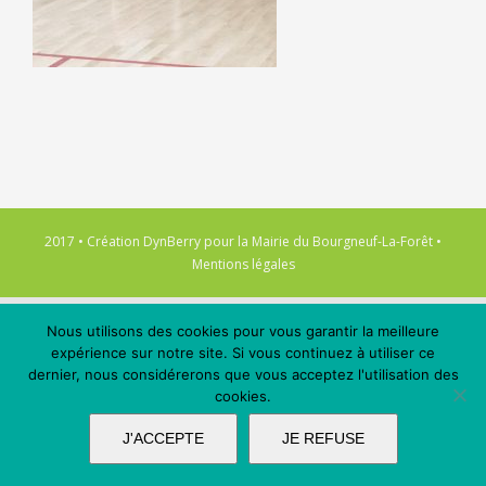
2017 • Création
DynBerry
pour la
Mairie du Bourgneuf-La-Forêt
•
Mentions légales
Nous utilisons des cookies pour vous garantir la meilleure
expérience sur notre site. Si vous continuez à utiliser ce
dernier, nous considérerons que vous acceptez l'utilisation des
cookies.
J'ACCEPTE
JE REFUSE