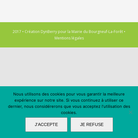
2017 • Création
DynBerry
pour la
Mairie du Bourgneuf-La-Forêt
•
Mentions légales
Nous utilisons des cookies pour vous garantir la meilleure
expérience sur notre site. Si vous continuez à utiliser ce
dernier, nous considérerons que vous acceptez l'utilisation des
cookies.
J'ACCEPTE
JE REFUSE