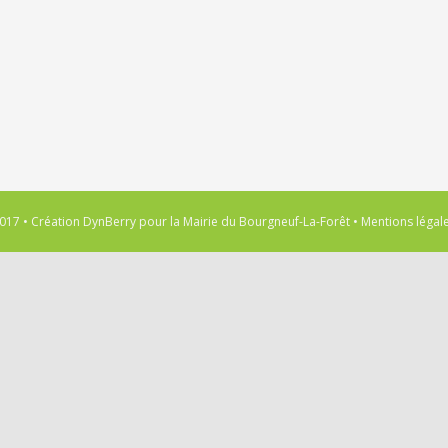
017 • Création
DynBerry
pour la
Mairie du Bourgneuf-La-Forêt
•
Mentions légal