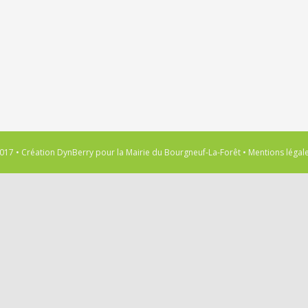
017 • Création
DynBerry
pour la
Mairie du Bourgneuf-La-Forêt
•
Mentions légal