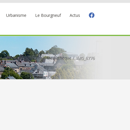
Urbanisme
Le Bourgneuf
Actus
Associations sportives
Médiathèque
IMG_6776