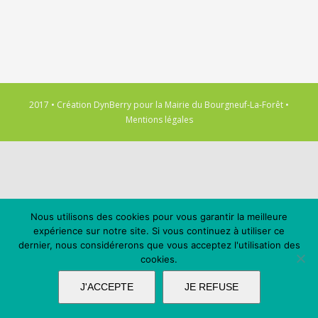
2017 • Création
DynBerry
pour la
Mairie du Bourgneuf-La-Forêt
•
Mentions légales
Nous utilisons des cookies pour vous garantir la meilleure
expérience sur notre site. Si vous continuez à utiliser ce
dernier, nous considérerons que vous acceptez l'utilisation des
cookies.
J'ACCEPTE
JE REFUSE