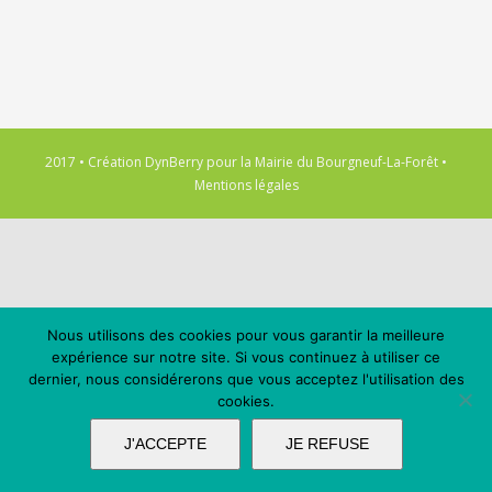
2017 • Création
DynBerry
pour la
Mairie du Bourgneuf-La-Forêt
•
Mentions légales
Nous utilisons des cookies pour vous garantir la meilleure
expérience sur notre site. Si vous continuez à utiliser ce
dernier, nous considérerons que vous acceptez l'utilisation des
cookies.
J'ACCEPTE
JE REFUSE