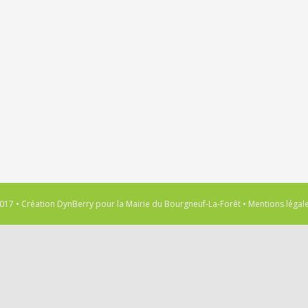
017 • Création
DynBerry
pour la
Mairie du Bourgneuf-La-Forêt
•
Mentions légal