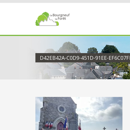
Passer
au
contenu
D42EB42A-C0D9-451D-91EE-EF6C07F