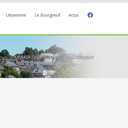
Urbanisme
Le Bourgneuf
Actus
ions
D42EB42A-C0D9-451D-91EE-EF6C07FE8627