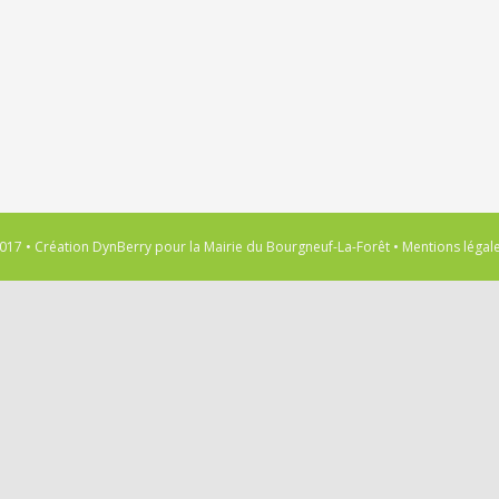
017 • Création
DynBerry
pour la
Mairie du Bourgneuf-La-Forêt
•
Mentions légal