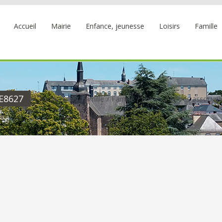
Accueil
Mairie
Enfance, jeunesse
Loisirs
Famille
E8627
Accueil
Famille
Famille
Loisirs
Autres associat