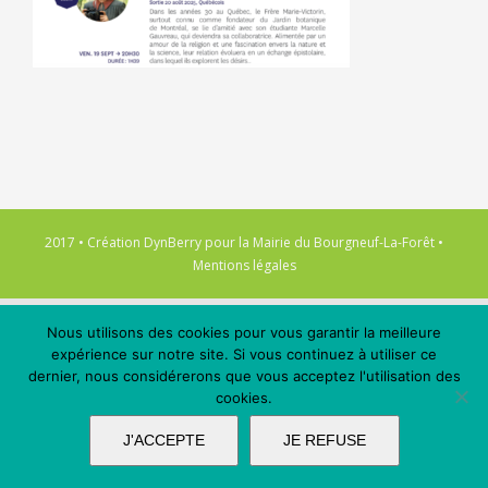
2017 • Création
DynBerry
pour la
Mairie du Bourgneuf-La-Forêt
•
Mentions légales
Nous utilisons des cookies pour vous garantir la meilleure
expérience sur notre site. Si vous continuez à utiliser ce
dernier, nous considérerons que vous acceptez l'utilisation des
cookies.
J'ACCEPTE
JE REFUSE