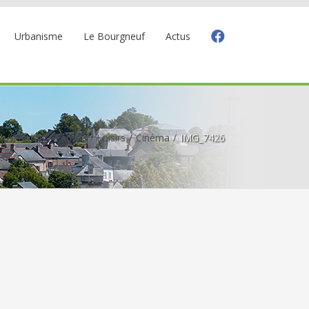
Urbanisme
Le Bourgneuf
Actus
l
Famille
Famille
Loisirs
Cinéma
IMG_7426