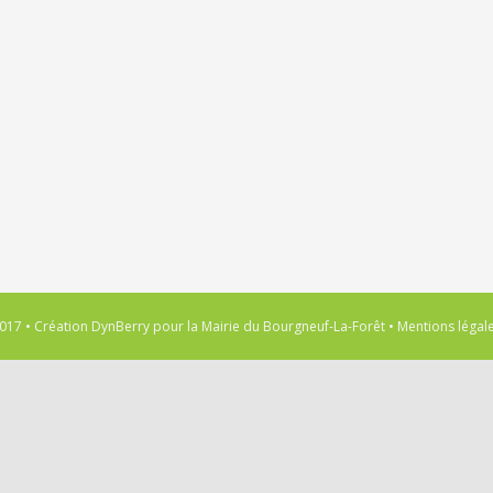
017 • Création
DynBerry
pour la
Mairie du Bourgneuf-La-Forêt
•
Mentions légal