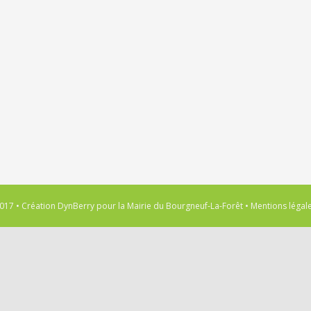
017 • Création
DynBerry
pour la
Mairie du Bourgneuf-La-Forêt
•
Mentions légal