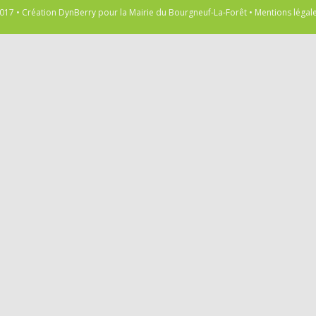
017 • Création
DynBerry
pour la
Mairie du Bourgneuf-La-Forêt
•
Mentions légal