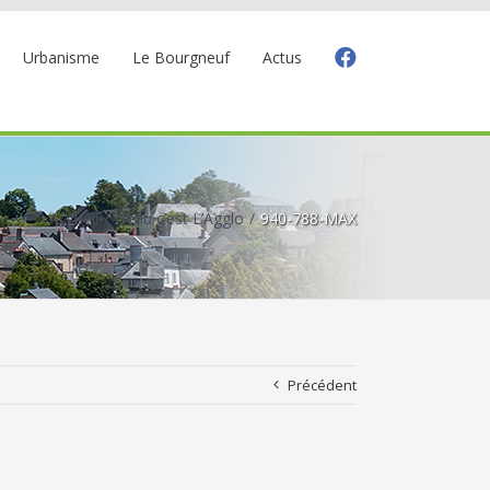
Urbanisme
Le Bourgneuf
Actus
Accueil
L’eau c’est L’Agglo
940-788-MAX
Précédent