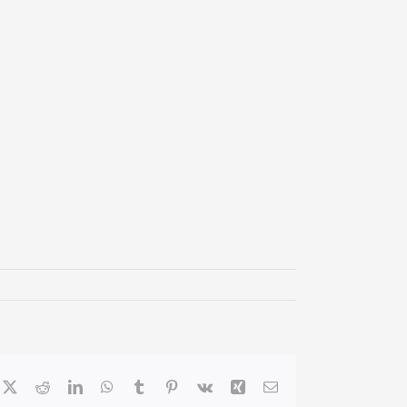
cebook
X
Reddit
LinkedIn
WhatsApp
Tumblr
Pinterest
Vk
Xing
Email