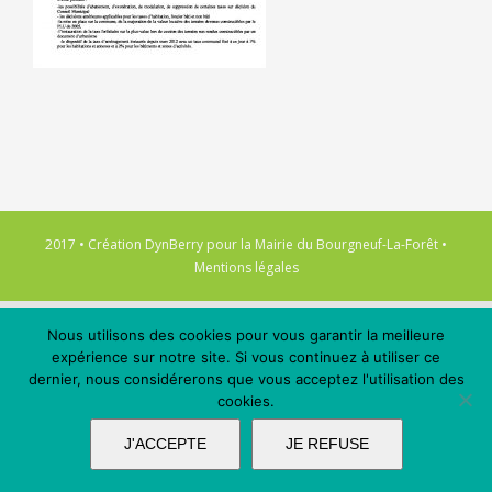
2017 • Création
DynBerry
pour la
Mairie du Bourgneuf-La-Forêt
•
Mentions légales
Nous utilisons des cookies pour vous garantir la meilleure
expérience sur notre site. Si vous continuez à utiliser ce
dernier, nous considérerons que vous acceptez l'utilisation des
cookies.
J'ACCEPTE
JE REFUSE