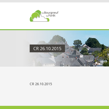
Passer
au
contenu
CR 26.10.2015
CR 26.10.2015