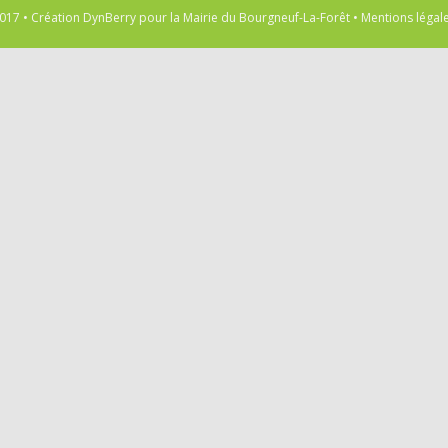
017 • Création
DynBerry
pour la
Mairie du Bourgneuf-La-Forêt
•
Mentions légal