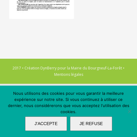
2017 • Création
DynBerry
pour la
Mairie du Bourgneuf-La-Forêt
•
Mentions légales
Nous utilisons des cookies pour vous garantir la meilleure
expérience sur notre site. Si vous continuez à utiliser ce
dernier, nous considérerons que vous acceptez l'utilisation des
cookies.
J'ACCEPTE
JE REFUSE