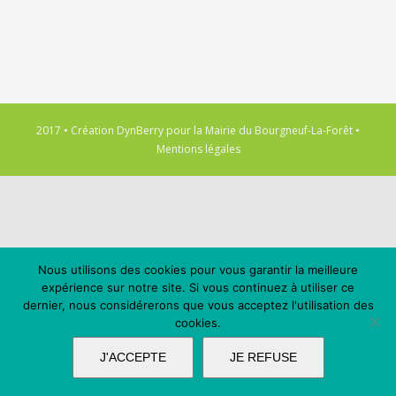
2017 • Création
DynBerry
pour la
Mairie du Bourgneuf-La-Forêt
•
Mentions légales
Nous utilisons des cookies pour vous garantir la meilleure
expérience sur notre site. Si vous continuez à utiliser ce
dernier, nous considérerons que vous acceptez l'utilisation des
cookies.
J'ACCEPTE
JE REFUSE