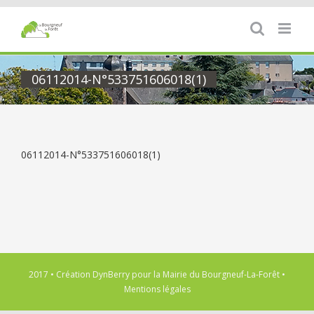
Passer
au
contenu
06112014-N°533751606018(1)
06112014-N°533751606018(1)
2017 • Création
DynBerry
pour la
Mairie du Bourgneuf-La-Forêt
•
Mentions légales