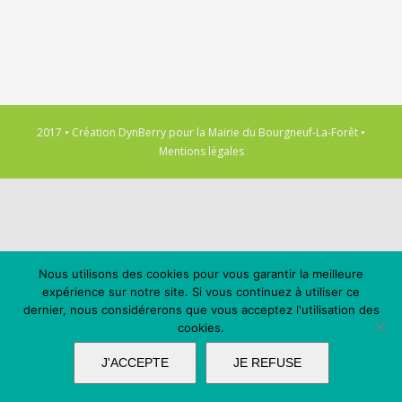
2017 • Création
DynBerry
pour la
Mairie du Bourgneuf-La-Forêt
•
Mentions légales
Nous utilisons des cookies pour vous garantir la meilleure
expérience sur notre site. Si vous continuez à utiliser ce
dernier, nous considérerons que vous acceptez l'utilisation des
cookies.
J'ACCEPTE
JE REFUSE