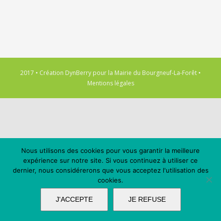
2017 • Création
DynBerry
pour la
Mairie du Bourgneuf-La-Forêt
•
Mentions légales
Nous utilisons des cookies pour vous garantir la meilleure
expérience sur notre site. Si vous continuez à utiliser ce
dernier, nous considérerons que vous acceptez l'utilisation des
cookies.
J'ACCEPTE
JE REFUSE